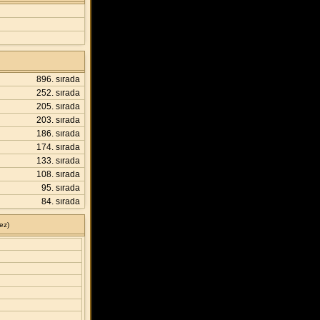
896. sırada
252. sırada
205. sırada
203. sırada
186. sırada
174. sırada
133. sırada
108. sırada
95. sırada
84. sırada
ez)