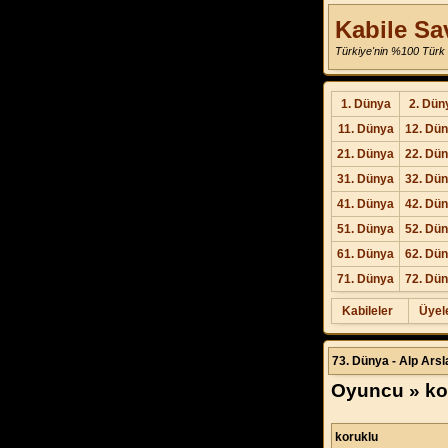
Kabile Sa
Türkiye'nin %100 Türk 
1. Dünya
2. Dün
11. Dünya
12. Dü
21. Dünya
22. Dü
31. Dünya
32. Dü
41. Dünya
42. Dü
51. Dünya
52. Dü
61. Dünya
62. Dü
71. Dünya
72. Dü
Kabileler
Üyel
73. Dünya - Alp Arsl
Oyuncu » ko
koruklu