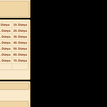
. Dünya
10. Dünya
. Dünya
20. Dünya
. Dünya
30. Dünya
. Dünya
40. Dünya
. Dünya
50. Dünya
. Dünya
60. Dünya
. Dünya
70. Dünya