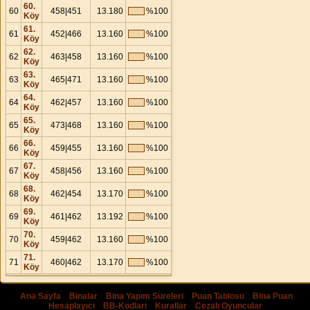
60.
60
458|451
13.180
%100
Köy
61.
61
452|466
13.160
%100
Köy
62.
62
463|458
13.160
%100
Köy
63.
63
465|471
13.160
%100
Köy
64.
64
462|457
13.160
%100
Köy
65.
65
473|468
13.160
%100
Köy
66.
66
459|455
13.160
%100
Köy
67.
67
458|456
13.160
%100
Köy
68.
68
462|454
13.170
%100
Köy
69.
69
461|462
13.192
%100
Köy
70.
70
459|462
13.160
%100
Köy
71.
71
460|462
13.170
%100
Köy
Ana Sayfa
|
Binalar
|
Bina Yapım Süreleri
|
Puan Tablosu
|
Bina Puan
Hesaplayıcı
|
BB-Kodları
|
Kurallar
|
Cezalı Oyuncular