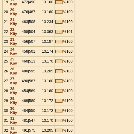
19.
19
472|490
13.160
%100
Köy
19.06.2026
Köy Aldı. [
+
]
20.
18.06.2026
Köy Aldı. [
+
]
20
476|487
13.160
%100
Köy
17.06.2026
Köy Aldı. [
+
]
21.
17.06.2026
Köy Aldı. [
+
]
21
463|508
13.234
%100
Köy
16.06.2026
Köy Aldı. [
+
]
22.
15.06.2026
Köy Aldı. [
+
]
22
458|504
13.363
%101
Köy
15.06.2026
Köy Aldı. [
+
]
23.
15.06.2026
Köy Aldı. [
+
]
23
456|507
13.187
%100
Köy
15.06.2026
Köy Aldı. [
+
]
24.
14.06.2026
Köy Aldı. [
+
]
24
458|501
13.174
%100
Köy
14.06.2026
Köy Aldı. [
+
]
25.
14.06.2026
Köy Aldı. [
+
]
25
460|513
13.170
%100
Köy
14.06.2026
Köy Aldı. [
+
]
26.
26
480|595
13.205
%100
14.06.2026
Köy Aldı. [
+
]
Köy
14.06.2026
Köy Aldı. [
+
]
27.
27
490|587
13.160
%100
12.06.2026
Köy Aldı. [
+
]
Köy
11.06.2026
Köy Aldı. [
+
]
28.
28
454|589
13.160
%100
11.06.2026
Köy Aldı. [
+
]
Köy
09.06.2026
Köy Aldı. [
+
]
29.
29
469|580
13.172
%100
09.06.2026
Köy Aldı. [
+
]
Köy
09.06.2026
Köy Aldı. [
+
]
30.
30
484|550
13.172
%100
09.06.2026
Köy kaybetti. [
+
]
Köy
09.06.2026
Köy Aldı. [
+
]
31.
31
481|547
13.170
%100
08.06.2026
Köy Aldı. [
+
]
Köy
07.06.2026
Köy Aldı. [
+
]
32.
32
491|575
13.205
%100
07.06.2026
Köy kaybetti. [
+
]
Köy