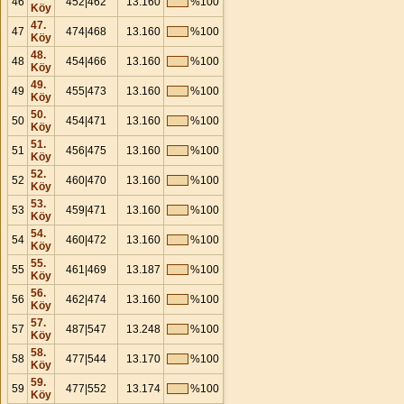
46
452|462
13.160
%100
16.05.2026
Köy Aldı. [
+
]
Köy
16.05.2026
Köy Aldı. [
+
]
47.
47
474|468
13.160
%100
08.05.2026
Köy Aldı. [
+
]
Köy
07.05.2026
Köy Aldı. [
+
]
48.
48
454|466
13.160
%100
04.05.2026
Köy Aldı. [
+
]
Köy
02.05.2026
Köy Aldı. [
+
]
49.
49
455|473
13.160
%100
01.05.2026
Köy Aldı. [
+
]
Köy
26.04.2026
Terk köy aldı. [
+
]
50.
50
454|471
13.160
%100
Köy
IMPERIAL-2 (IMPERIA
22.04.2026
kabilesine katıldı.
51.
51
456|475
13.160
%100
Köy
52.
52
460|470
13.160
%100
Köy
53.
53
459|471
13.160
%100
Köy
54.
54
460|472
13.160
%100
Köy
55.
55
461|469
13.187
%100
Köy
56.
56
462|474
13.160
%100
Köy
57.
57
487|547
13.248
%100
Köy
58.
58
477|544
13.170
%100
Köy
59.
59
477|552
13.174
%100
Köy