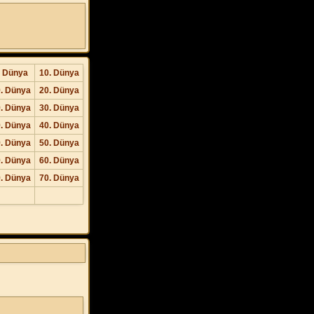
. Dünya
10. Dünya
. Dünya
20. Dünya
. Dünya
30. Dünya
. Dünya
40. Dünya
. Dünya
50. Dünya
. Dünya
60. Dünya
. Dünya
70. Dünya