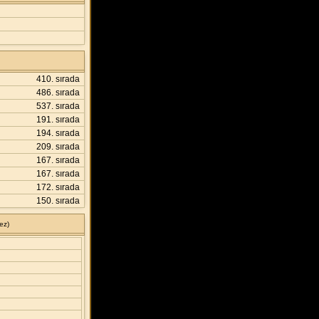
410. sırada
486. sırada
537. sırada
191. sırada
194. sırada
209. sırada
167. sırada
167. sırada
172. sırada
150. sırada
ez)