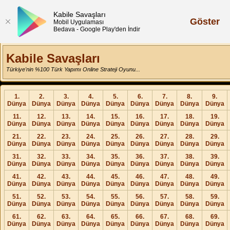
Kabile Savaşları
Göster
Mobil Uygulaması
Bedava - Google Play'den İndir
Kabile Savaşları
Türkiye'nin %100 Türk Yapımı Online Strateji Oyunu...
1.
2.
3.
4.
5.
6.
7.
8.
9.
Dünya
Dünya
Dünya
Dünya
Dünya
Dünya
Dünya
Dünya
Dünya
11.
12.
13.
14.
15.
16.
17.
18.
19.
Dünya
Dünya
Dünya
Dünya
Dünya
Dünya
Dünya
Dünya
Dünya
21.
22.
23.
24.
25.
26.
27.
28.
29.
Dünya
Dünya
Dünya
Dünya
Dünya
Dünya
Dünya
Dünya
Dünya
31.
32.
33.
34.
35.
36.
37.
38.
39.
Dünya
Dünya
Dünya
Dünya
Dünya
Dünya
Dünya
Dünya
Dünya
41.
42.
43.
44.
45.
46.
47.
48.
49.
Dünya
Dünya
Dünya
Dünya
Dünya
Dünya
Dünya
Dünya
Dünya
51.
52.
53.
54.
55.
56.
57.
58.
59.
Dünya
Dünya
Dünya
Dünya
Dünya
Dünya
Dünya
Dünya
Dünya
61.
62.
63.
64.
65.
66.
67.
68.
69.
Dünya
Dünya
Dünya
Dünya
Dünya
Dünya
Dünya
Dünya
Dünya