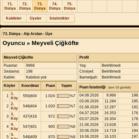
71.
72.
73.
74.
75.
Dünya
Dünya
Dünya
Dünya
Dünya
Kabileler
Üyeler
İstatistikler
73. Dünya - Alp Arslan - Üye
Oyuncu » Meyveli Çiğköfte
Meyveli Çiğköfte
Profil
Puanlar:
9966
Yaş:
Belirtilmedi
Sıralama:
198
Cinsiyet:
Belirtilmedi
Kabile:
Kabilesi yok
İkametgah:
Belirtilmedi
Köyler
Koordinat
Puan
Yapım
Puan İstatistiği
(son 10 günlük)
1.
04.08.2026
9.966
198.
1
550|404
1.024
%7
Köy
03.08.2026
11.284
195.
2.
2
548|404
1.020
%7
01.08.2026
12.287
192.
Köy
04.07.2026
16.353
176.
3.
3
437|416
972
%7
Köy
03.07.2026
16.304
178.
4.
21.06.2026
13.628
195.
4
547|401
905
%6
Köy
20.06.2026
14.719
194.
5.
16.06.2026
16.103
197.
5
548|409
870
%6