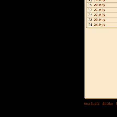
19
19. Köy
20
20. Köy
21
21. Köy
22
22. Köy
23
23. Köy
24
24. Köy
Ana Sayfa
|
Binalar
|