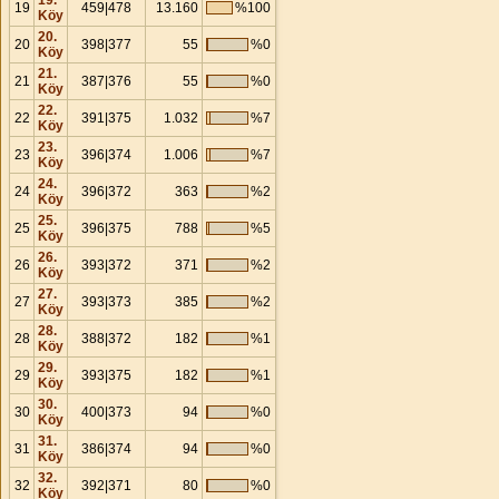
19.
19
459|478
13.160
%100
Köy
14.06.2026
Köy Aldı. [
+
]
20.
07.06.2026
Köy kaybetti. [
+
]
20
398|377
55
%0
Köy
07.06.2026
Köy Aldı. [
+
]
21.
07.06.2026
Köy Aldı. [
+
]
21
387|376
55
%0
Köy
04.06.2026
Köy Aldı. [
+
]
22.
03.06.2026
Köy Aldı. [
+
]
22
391|375
1.032
%7
Köy
03.06.2026
Köy Aldı. [
+
]
23.
03.06.2026
Köy Aldı. [
+
]
23
396|374
1.006
%7
Köy
03.06.2026
Köy Aldı. [
+
]
24.
03.06.2026
Köy Aldı. [
+
]
24
396|372
363
%2
Köy
03.06.2026
Köy Aldı. [
+
]
25.
01.06.2026
Köy Aldı. [
+
]
25
396|375
788
%5
Köy
01.06.2026
Köy kaybetti. [
+
]
26.
26
393|372
371
%2
01.06.2026
Köy Aldı. [
+
]
Köy
01.06.2026
Köy Aldı. [
+
]
27.
27
393|373
385
%2
23.05.2026
Köy Aldı. [
+
]
Köy
18.05.2026
Terk köy aldı. [
+
]
28.
28
388|372
182
%1
18.05.2026
Terk köy aldı. [
+
]
Köy
29.04.2026
Terk köy aldı. [
+
]
29.
29
393|375
182
%1
IMPERIAL-2 (IMPERIA
Köy
29.04.2026
kabilesine katıldı.
30.
IMPERIAL (IMPERIAL)
30
400|373
94
%0
28.04.2026
Köy
kabilesinden ayrıldı.
31.
IMPERIAL (IMPERIAL)
31
386|374
94
%0
20.04.2026
Köy
kabilesine katıldı.
Castle (CASTLE)
kabil
32.
27.03.2026
32
392|371
80
%0
ayrıldı.
Köy