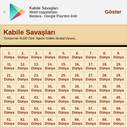
Kabile Savaşları
Göster
Mobil Uygulaması
Bedava - Google Play'den İndir
Kabile Savaşları
Türkiye'nin %100 Türk Yapımı Online Strateji Oyunu...
1.
2.
3.
4.
5.
6.
7.
8.
9.
Dünya
Dünya
Dünya
Dünya
Dünya
Dünya
Dünya
Dünya
Dünya
11.
12.
13.
14.
15.
16.
17.
18.
19.
Dünya
Dünya
Dünya
Dünya
Dünya
Dünya
Dünya
Dünya
Dünya
21.
22.
23.
24.
25.
26.
27.
28.
29.
Dünya
Dünya
Dünya
Dünya
Dünya
Dünya
Dünya
Dünya
Dünya
31.
32.
33.
34.
35.
36.
37.
38.
39.
Dünya
Dünya
Dünya
Dünya
Dünya
Dünya
Dünya
Dünya
Dünya
41.
42.
43.
44.
45.
46.
47.
48.
49.
Dünya
Dünya
Dünya
Dünya
Dünya
Dünya
Dünya
Dünya
Dünya
51.
52.
53.
54.
55.
56.
57.
58.
59.
Dünya
Dünya
Dünya
Dünya
Dünya
Dünya
Dünya
Dünya
Dünya
61.
62.
63.
64.
65.
66.
67.
68.
69.
Dünya
Dünya
Dünya
Dünya
Dünya
Dünya
Dünya
Dünya
Dünya