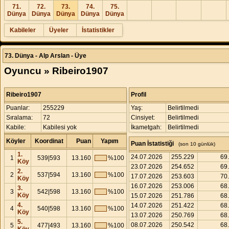
71.
72.
73.
74.
75.
Dünya
Dünya
Dünya
Dünya
Dünya
Kabileler
Üyeler
İstatistikler
73. Dünya - Alp Arslan - Üye
Oyuncu » Ribeiro1907
Ribeiro1907
Profil
Puanlar:
255229
Yaş:
Belirtilmedi
Sıralama:
72
Cinsiyet:
Belirtilmedi
Kabile:
Kabilesi yok
İkametgah:
Belirtilmedi
Köyler
Koordinat
Puan
Yapım
Puan İstatistiği
(son 10 günlük)
1.
24.07.2026
255.229
69
1
539|593
13.160
%100
Köy
23.07.2026
254.652
69
2.
2
537|594
13.160
%100
17.07.2026
253.603
70
Köy
16.07.2026
253.006
68
3.
3
542|598
13.160
%100
Köy
15.07.2026
251.786
68
4.
14.07.2026
251.422
68
4
540|598
13.160
%100
Köy
13.07.2026
250.769
68
5.
08.07.2026
250.542
68
5
477|493
13.160
%100