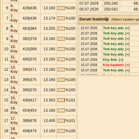
Köy
07.07.2026
250.240
68
6.
6
429|438
13.160
%100
05.07.2026
250.042
66
Köy
7.
7
428|436
13.174
%100
Durum İstatistiği
(Silinen kabileler 
Köy
8.
22.07.2026
Terk köy aldı. [
+
]
8
403|384
13.205
%100
Köy
22.07.2026
Terk köy aldı. [
+
]
9.
9
392|378
13.160
%100
15.07.2026
Terk köy aldı. [
+
]
Köy
15.07.2026
Terk köy aldı. [
+
]
10.
10
410|368
13.160
%100
15.07.2026
Terk köy aldı. [
+
]
Köy
15.07.2026
Terk köy aldı. [
+
]
11.
11
400|370
13.160
%100
15.07.2026
Köy Aldı. [
+
]
Köy
15.07.2026
Köy kaybetti. [
+
]
12.
12
390|371
13.160
%100
15.07.2026
Terk köy aldı. [
+
]
Köy
13.07.2026
Terk köy aldı. [
+
]
13.
13
399|375
13.160
%100
13.07.2026
Terk köy aldı. [
+
]
Köy
13.07.2026
Terk köy aldı. [
+
]
14.
14
390|370
13.160
%100
13.07.2026
Terk köy aldı. [
+
]
Köy
12.07.2026
Terk köy aldı. [
+
]
15.
15
430|417
13.363
%101
12.07.2026
Terk köy aldı. [
+
]
Köy
17.06.2026
Köy Aldı. [
+
]
16.
16
454|454
13.160
%100
Köy
16.06.2026
Köy Aldı. [
+
]
16.06.2026
Köy kaybetti. [
+
]
17.
17
389|478
13.400
%101
Köy
16.06.2026
Köy Aldı. [
+
]
14.06.2026
Köy kaybetti. [
+
]
18.
18
458|474
13.160
%100
Köy
14.06.2026
Köy Aldı. [
+
]
14.06.2026
Köy Aldı. [
+
]