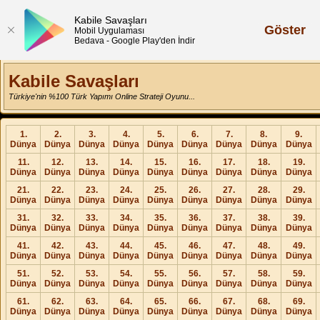
Kabile Savaşları
Göster
Mobil Uygulaması
Bedava - Google Play'den İndir
Kabile Savaşları
Türkiye'nin %100 Türk Yapımı Online Strateji Oyunu...
1.
2.
3.
4.
5.
6.
7.
8.
9.
Dünya
Dünya
Dünya
Dünya
Dünya
Dünya
Dünya
Dünya
Dünya
11.
12.
13.
14.
15.
16.
17.
18.
19.
Dünya
Dünya
Dünya
Dünya
Dünya
Dünya
Dünya
Dünya
Dünya
21.
22.
23.
24.
25.
26.
27.
28.
29.
Dünya
Dünya
Dünya
Dünya
Dünya
Dünya
Dünya
Dünya
Dünya
31.
32.
33.
34.
35.
36.
37.
38.
39.
Dünya
Dünya
Dünya
Dünya
Dünya
Dünya
Dünya
Dünya
Dünya
41.
42.
43.
44.
45.
46.
47.
48.
49.
Dünya
Dünya
Dünya
Dünya
Dünya
Dünya
Dünya
Dünya
Dünya
51.
52.
53.
54.
55.
56.
57.
58.
59.
Dünya
Dünya
Dünya
Dünya
Dünya
Dünya
Dünya
Dünya
Dünya
61.
62.
63.
64.
65.
66.
67.
68.
69.
Dünya
Dünya
Dünya
Dünya
Dünya
Dünya
Dünya
Dünya
Dünya