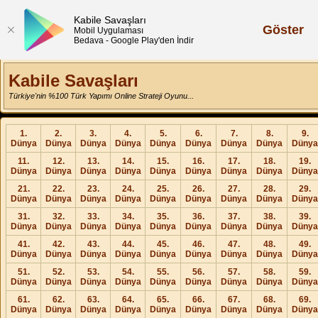
Kabile Savaşları
Göster
Mobil Uygulaması
Bedava - Google Play'den İndir
Kabile Savaşları
Türkiye'nin %100 Türk Yapımı Online Strateji Oyunu...
1.
2.
3.
4.
5.
6.
7.
8.
9.
Dünya
Dünya
Dünya
Dünya
Dünya
Dünya
Dünya
Dünya
Dünya
11.
12.
13.
14.
15.
16.
17.
18.
19.
Dünya
Dünya
Dünya
Dünya
Dünya
Dünya
Dünya
Dünya
Dünya
21.
22.
23.
24.
25.
26.
27.
28.
29.
Dünya
Dünya
Dünya
Dünya
Dünya
Dünya
Dünya
Dünya
Dünya
31.
32.
33.
34.
35.
36.
37.
38.
39.
Dünya
Dünya
Dünya
Dünya
Dünya
Dünya
Dünya
Dünya
Dünya
41.
42.
43.
44.
45.
46.
47.
48.
49.
Dünya
Dünya
Dünya
Dünya
Dünya
Dünya
Dünya
Dünya
Dünya
51.
52.
53.
54.
55.
56.
57.
58.
59.
Dünya
Dünya
Dünya
Dünya
Dünya
Dünya
Dünya
Dünya
Dünya
61.
62.
63.
64.
65.
66.
67.
68.
69.
Dünya
Dünya
Dünya
Dünya
Dünya
Dünya
Dünya
Dünya
Dünya