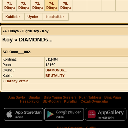
71.
72.
73.
74.
75.
Dünya
Dünya
Dünya
Dünya
Dünya
Kabileler
Üyeler
İstatistikler
74. Dünya - Tuğrul Bey - Köy
Köy » DIAMONDs...
SOLOooo___002.
Kordinat:
511|484
Puan:
13160
Oyuncu:
DIAMONDs...
Kabile:
BRUTALİTY
»
Haritayı ortala
Ana Sayfa
|
Binalar
|
Bina Yapım Süreleri
|
Puan Tablosu
|
Bina Puan
Hesaplayıcı
|
BB-Kodları
|
Kurallar
|
Cezalı Oyuncular