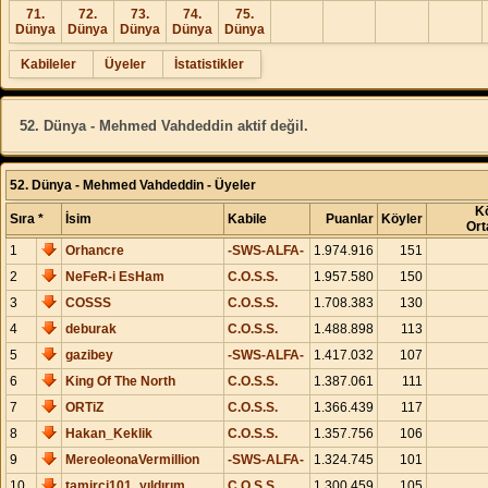
71.
72.
73.
74.
75.
Dünya
Dünya
Dünya
Dünya
Dünya
Kabileler
Üyeler
İstatistikler
52. Dünya - Mehmed Vahdeddin aktif değil.
52. Dünya - Mehmed Vahdeddin - Üyeler
K
Sıra *
İsim
Kabile
Puanlar
Köyler
Ort
1
Orhancre
-SWS-ALFA-
1.974.916
151
2
NeFeR-i EsHam
C.O.S.S.
1.957.580
150
3
COSSS
C.O.S.S.
1.708.383
130
4
deburak
C.O.S.S.
1.488.898
113
5
gazibey
-SWS-ALFA-
1.417.032
107
6
King Of The North
C.O.S.S.
1.387.061
111
7
ORTiZ
C.O.S.S.
1.366.439
117
8
Hakan_Keklik
C.O.S.S.
1.357.756
106
9
MereoleonaVermillion
-SWS-ALFA-
1.324.745
101
10
tamirci101_yıldırım
C.O.S.S.
1.300.459
105