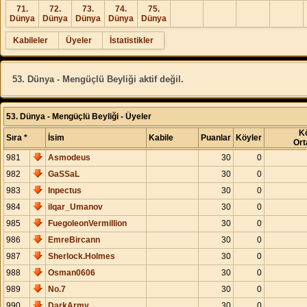
71.
72.
73.
74.
75.
Dünya
Dünya
Dünya
Dünya
Dünya
Kabileler
Üyeler
İstatistikler
53. Dünya - Mengüçlü Beyliği aktif değil.
53. Dünya - Mengüçlü Beyliği - Üyeler
K
Sıra *
İsim
Kabile
Puanlar
Köyler
Ort
981
Asmodeus
30
0
982
GaSSaL
30
0
983
Inpectus
30
0
984
ilqar_Umanov
30
0
985
FuegoleonVermillion
30
0
986
EmreBircann
30
0
987
Sherlock.Holmes
30
0
988
Osman0606
30
0
989
No.7
30
0
990
DarkArmy
30
0