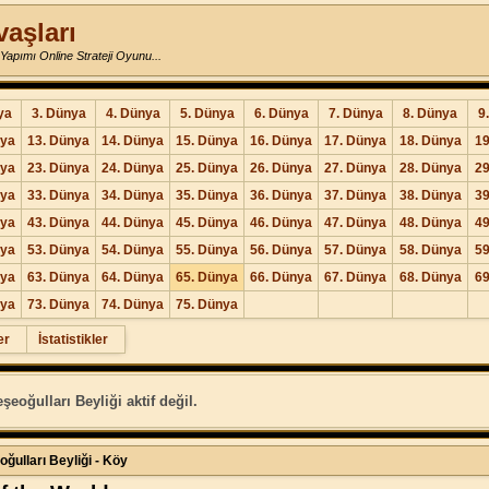
vaşları
Yapımı Online Strateji Oyunu...
ya
3. Dünya
4. Dünya
5. Dünya
6. Dünya
7. Dünya
8. Dünya
9
nya
13. Dünya
14. Dünya
15. Dünya
16. Dünya
17. Dünya
18. Dünya
19
nya
23. Dünya
24. Dünya
25. Dünya
26. Dünya
27. Dünya
28. Dünya
29
nya
33. Dünya
34. Dünya
35. Dünya
36. Dünya
37. Dünya
38. Dünya
39
nya
43. Dünya
44. Dünya
45. Dünya
46. Dünya
47. Dünya
48. Dünya
49
nya
53. Dünya
54. Dünya
55. Dünya
56. Dünya
57. Dünya
58. Dünya
59
nya
63. Dünya
64. Dünya
65. Dünya
66. Dünya
67. Dünya
68. Dünya
69
nya
73. Dünya
74. Dünya
75. Dünya
er
İstatistikler
şeoğulları Beyliği aktif değil.
ğulları Beyliği - Köy