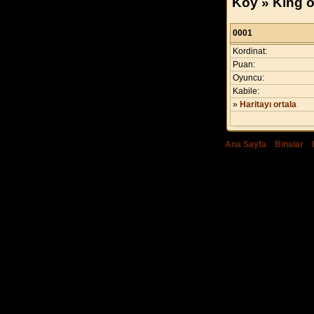
Köy » King o
0001
Kordinat:
Puan:
Oyuncu:
Kabile:
»
Haritayı ortala
Ana Sayfa
|
Binalar
|