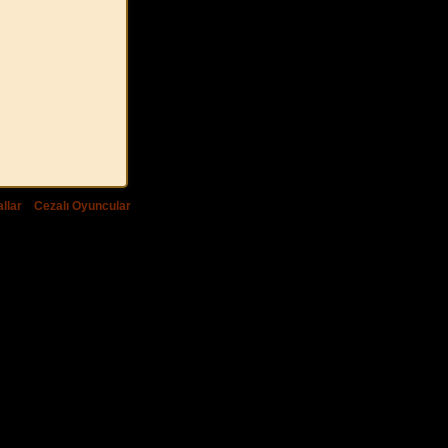
llar
|
Cezalı Oyuncular