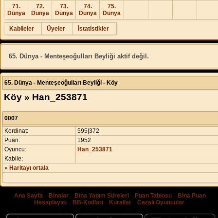
71.
72.
73.
74.
75.
Dünya
Dünya
Dünya
Dünya
Dünya
Kabileler
Üyeler
İstatistikler
65. Dünya - Menteşeoğulları Beyliği aktif değil.
65. Dünya - Menteşeoğulları Beyliği - Köy
Köy » Han_253871
0007
Kordinat:
595|372
Puan:
1952
Oyuncu:
Han_253871
Kabile:
»
Haritayı ortala
Ana Sayfa
|
Binalar
|
Bina Yapım Süreleri
|
Puan Tablosu
|
Bina Puan
Hesaplayıcı
|
BB-Kodları
|
Kurallar
|
Cezalı Oyuncular