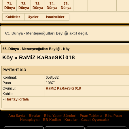
71.
72.
73.
74.
75.
Dünya
Dünya
Dünya
Dünya
Dünya
Kabileler
Üyeler
İstatistikler
65. Dünya - Menteşeoğulları Beyliği aktif değil.
65. Dünya - Menteşeoğulları Beyliği - Köy
Köy » RaMiZ KaRaeSKi 018
PAYİTAHT 013
Kordinat:
658|532
Puan:
10871
Oyuncu:
RaMiZ KaRaeSKi 018
Kabile:
»
Haritayı ortala
Ana Sayfa
|
Binalar
|
Bina Yapım Süreleri
|
Puan Tablosu
|
Bina Puan
Hesaplayıcı
|
BB-Kodları
|
Kurallar
|
Cezalı Oyuncular