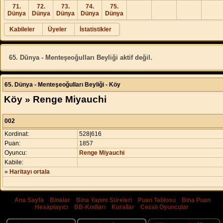
71.
72.
73.
74.
75.
Dünya
Dünya
Dünya
Dünya
Dünya
Kabileler
Üyeler
İstatistikler
65. Dünya - Menteşeoğulları Beyliği aktif değil.
65. Dünya - Menteşeoğulları Beyliği - Köy
Köy » Renge Miyauchi
002
Kordinat:
528|616
Puan:
1857
Oyuncu:
Renge Miyauchi
Kabile:
»
Haritayı ortala
Ana Sayfa
|
Binalar
|
Bina Yapım Süreleri
|
Puan Tablosu
|
Bina Puan
Hesaplayıcı
|
BB-Kodları
|
Kurallar
|
Cezalı Oyuncular