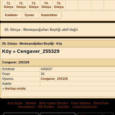
71.
72.
73.
74.
75.
Dünya
Dünya
Dünya
Dünya
Dünya
Kabileler
Üyeler
İstatistikler
65. Dünya - Menteşeoğulları Beyliği aktif değil.
65. Dünya - Menteşeoğulları Beyliği - Köy
Köy » Cengaver_255329
Cengaver_255329
Kordinat:
430|437
Puan:
30
Oyuncu:
Cengaver_255329
Kabile:
»
Haritayı ortala
Ana Sayfa
|
Binalar
|
Bina Yapım Süreleri
|
Puan Tablosu
|
Bina Puan
Hesaplayıcı
|
BB-Kodları
|
Kurallar
|
Cezalı Oyuncular