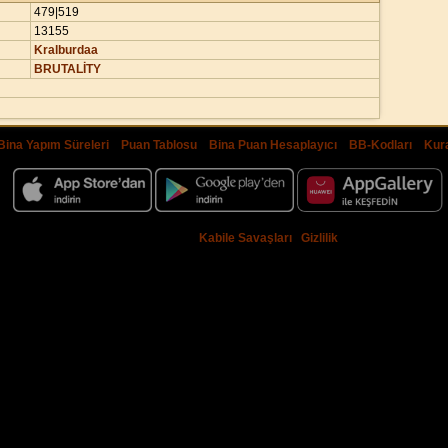
479|519
13155
Kralburdaa
BRUTALİTY
Bina Yapım Süreleri
|
Puan Tablosu
|
Bina Puan Hesaplayıcı
|
BB-Kodları
|
Kura
© 2009 - 2026 -
Kabile Savaşları
|
Gizlilik