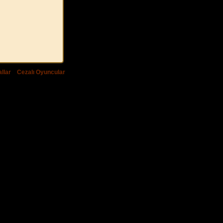
llar
|
Cezalı Oyuncular