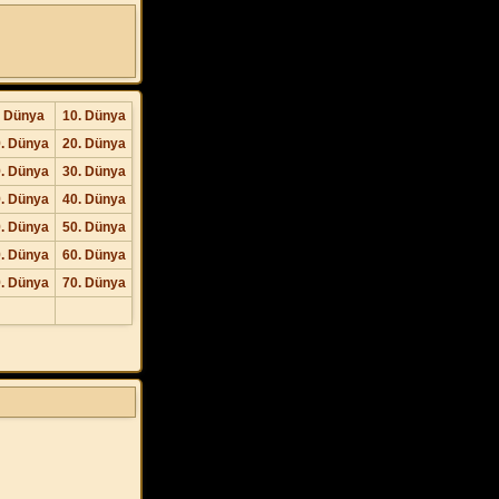
. Dünya
10. Dünya
. Dünya
20. Dünya
. Dünya
30. Dünya
. Dünya
40. Dünya
. Dünya
50. Dünya
. Dünya
60. Dünya
. Dünya
70. Dünya