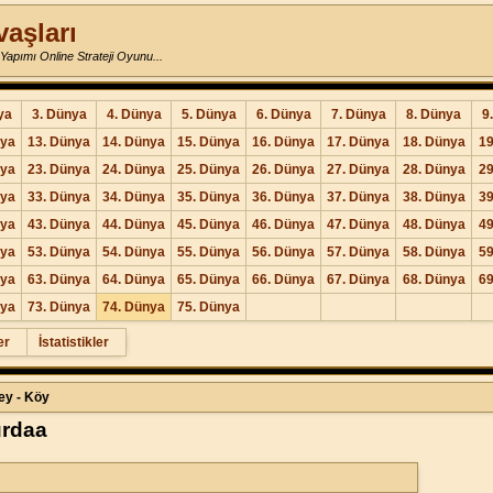
vaşları
Yapımı Online Strateji Oyunu...
ya
3. Dünya
4. Dünya
5. Dünya
6. Dünya
7. Dünya
8. Dünya
9
nya
13. Dünya
14. Dünya
15. Dünya
16. Dünya
17. Dünya
18. Dünya
19
nya
23. Dünya
24. Dünya
25. Dünya
26. Dünya
27. Dünya
28. Dünya
29
nya
33. Dünya
34. Dünya
35. Dünya
36. Dünya
37. Dünya
38. Dünya
39
nya
43. Dünya
44. Dünya
45. Dünya
46. Dünya
47. Dünya
48. Dünya
49
nya
53. Dünya
54. Dünya
55. Dünya
56. Dünya
57. Dünya
58. Dünya
59
nya
63. Dünya
64. Dünya
65. Dünya
66. Dünya
67. Dünya
68. Dünya
69
nya
73. Dünya
74. Dünya
75. Dünya
er
İstatistikler
ey - Köy
urdaa