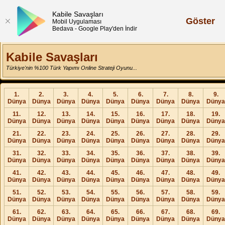
Kabile Savaşları
Göster
Mobil Uygulaması
Bedava - Google Play'den İndir
Kabile Savaşları
Türkiye'nin %100 Türk Yapımı Online Strateji Oyunu...
1.
2.
3.
4.
5.
6.
7.
8.
9.
Dünya
Dünya
Dünya
Dünya
Dünya
Dünya
Dünya
Dünya
Dünya
11.
12.
13.
14.
15.
16.
17.
18.
19.
Dünya
Dünya
Dünya
Dünya
Dünya
Dünya
Dünya
Dünya
Dünya
21.
22.
23.
24.
25.
26.
27.
28.
29.
Dünya
Dünya
Dünya
Dünya
Dünya
Dünya
Dünya
Dünya
Dünya
31.
32.
33.
34.
35.
36.
37.
38.
39.
Dünya
Dünya
Dünya
Dünya
Dünya
Dünya
Dünya
Dünya
Dünya
41.
42.
43.
44.
45.
46.
47.
48.
49.
Dünya
Dünya
Dünya
Dünya
Dünya
Dünya
Dünya
Dünya
Dünya
51.
52.
53.
54.
55.
56.
57.
58.
59.
Dünya
Dünya
Dünya
Dünya
Dünya
Dünya
Dünya
Dünya
Dünya
61.
62.
63.
64.
65.
66.
67.
68.
69.
Dünya
Dünya
Dünya
Dünya
Dünya
Dünya
Dünya
Dünya
Dünya