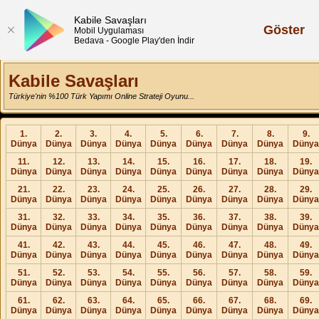
Kabile Savaşları
Göster
Mobil Uygulaması
Bedava - Google Play'den İndir
Kabile Savaşları
Türkiye'nin %100 Türk Yapımı Online Strateji Oyunu...
1.
2.
3.
4.
5.
6.
7.
8.
9.
Dünya
Dünya
Dünya
Dünya
Dünya
Dünya
Dünya
Dünya
Dünya
11.
12.
13.
14.
15.
16.
17.
18.
19.
Dünya
Dünya
Dünya
Dünya
Dünya
Dünya
Dünya
Dünya
Dünya
21.
22.
23.
24.
25.
26.
27.
28.
29.
Dünya
Dünya
Dünya
Dünya
Dünya
Dünya
Dünya
Dünya
Dünya
31.
32.
33.
34.
35.
36.
37.
38.
39.
Dünya
Dünya
Dünya
Dünya
Dünya
Dünya
Dünya
Dünya
Dünya
41.
42.
43.
44.
45.
46.
47.
48.
49.
Dünya
Dünya
Dünya
Dünya
Dünya
Dünya
Dünya
Dünya
Dünya
51.
52.
53.
54.
55.
56.
57.
58.
59.
Dünya
Dünya
Dünya
Dünya
Dünya
Dünya
Dünya
Dünya
Dünya
61.
62.
63.
64.
65.
66.
67.
68.
69.
Dünya
Dünya
Dünya
Dünya
Dünya
Dünya
Dünya
Dünya
Dünya