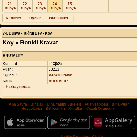
71.
72.
73.
74.
75.
Dünya
Dünya
Dünya
Dünya
Dünya
Kabileler
Üyeler
İstatistikler
74. Dünya - Tuğrul Bey - Köy
Köy » Renkli Kravat
BRUTALITY
Kordinat:
513|525
Puan:
13213
Oyuncu:
Renkli Kravat
Kabile:
BRUTALİTY
»
Haritayı ortala
Ana Sayfa
|
Binalar
|
Bina Yapım Süreleri
|
Puan Tablosu
|
Bina Puan
Hesaplayıcı
|
BB-Kodları
|
Kurallar
|
Cezalı Oyuncular