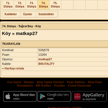
71.
72.
73.
74.
75.
Dünya
Dünya
Dünya
Dünya
Dünya
Kabileler
Üyeler
İstatistikler
74. Dünya - Tuğrul Bey - Köy
Köy » matkap27
TKARAYLAN
Kordinat:
526|576
Puan:
13264
Oyuncu:
matkap27
Kabile:
BRUTALİTY
»
Haritayı ortala
Ana Sayfa
|
Binalar
|
Bina Yapım Süreleri
|
Puan Tablosu
|
Bina Puan
Hesaplayıcı
|
BB-Kodları
|
Kurallar
|
Cezalı Oyuncular