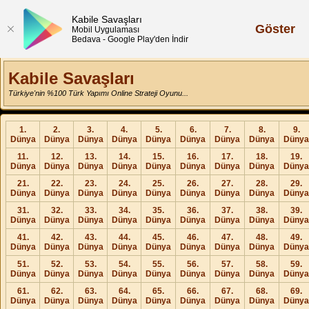
Kabile Savaşları
Göster
Mobil Uygulaması
Bedava - Google Play'den İndir
Kabile Savaşları
Türkiye'nin %100 Türk Yapımı Online Strateji Oyunu...
1.
2.
3.
4.
5.
6.
7.
8.
9.
Dünya
Dünya
Dünya
Dünya
Dünya
Dünya
Dünya
Dünya
Dünya
11.
12.
13.
14.
15.
16.
17.
18.
19.
Dünya
Dünya
Dünya
Dünya
Dünya
Dünya
Dünya
Dünya
Dünya
21.
22.
23.
24.
25.
26.
27.
28.
29.
Dünya
Dünya
Dünya
Dünya
Dünya
Dünya
Dünya
Dünya
Dünya
31.
32.
33.
34.
35.
36.
37.
38.
39.
Dünya
Dünya
Dünya
Dünya
Dünya
Dünya
Dünya
Dünya
Dünya
41.
42.
43.
44.
45.
46.
47.
48.
49.
Dünya
Dünya
Dünya
Dünya
Dünya
Dünya
Dünya
Dünya
Dünya
51.
52.
53.
54.
55.
56.
57.
58.
59.
Dünya
Dünya
Dünya
Dünya
Dünya
Dünya
Dünya
Dünya
Dünya
61.
62.
63.
64.
65.
66.
67.
68.
69.
Dünya
Dünya
Dünya
Dünya
Dünya
Dünya
Dünya
Dünya
Dünya