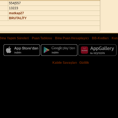
554|557
13223
matkap27
BRUTALİTY
Bina Yapım Süreleri
|
Puan Tablosu
|
Bina Puan Hesaplayıcı
|
BB-Kodları
|
Kura
© 2009 - 2026 -
Kabile Savaşları
|
Gizlilik