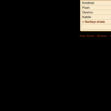
Kordinat:
Puan:
Oyuncu:
Kabile:
»
Haritayı ortala
Ana Sayfa
|
Binalar
|