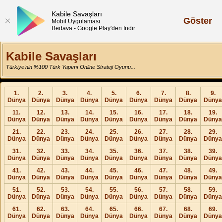
Kabile Savaşları
Göster
Mobil Uygulaması
Bedava - Google Play'den İndir
Kabile Savaşları
Türkiye'nin %100 Türk Yapımı Online Strateji Oyunu...
1.
2.
3.
4.
5.
6.
7.
8.
9.
Dünya
Dünya
Dünya
Dünya
Dünya
Dünya
Dünya
Dünya
Dünya
11.
12.
13.
14.
15.
16.
17.
18.
19.
Dünya
Dünya
Dünya
Dünya
Dünya
Dünya
Dünya
Dünya
Dünya
21.
22.
23.
24.
25.
26.
27.
28.
29.
Dünya
Dünya
Dünya
Dünya
Dünya
Dünya
Dünya
Dünya
Dünya
31.
32.
33.
34.
35.
36.
37.
38.
39.
Dünya
Dünya
Dünya
Dünya
Dünya
Dünya
Dünya
Dünya
Dünya
41.
42.
43.
44.
45.
46.
47.
48.
49.
Dünya
Dünya
Dünya
Dünya
Dünya
Dünya
Dünya
Dünya
Dünya
51.
52.
53.
54.
55.
56.
57.
58.
59.
Dünya
Dünya
Dünya
Dünya
Dünya
Dünya
Dünya
Dünya
Dünya
61.
62.
63.
64.
65.
66.
67.
68.
69.
Dünya
Dünya
Dünya
Dünya
Dünya
Dünya
Dünya
Dünya
Dünya