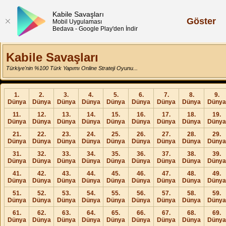
Kabile Savaşları
Göster
Mobil Uygulaması
Bedava - Google Play'den İndir
Kabile Savaşları
Türkiye'nin %100 Türk Yapımı Online Strateji Oyunu...
1.
2.
3.
4.
5.
6.
7.
8.
9.
Dünya
Dünya
Dünya
Dünya
Dünya
Dünya
Dünya
Dünya
Dünya
11.
12.
13.
14.
15.
16.
17.
18.
19.
Dünya
Dünya
Dünya
Dünya
Dünya
Dünya
Dünya
Dünya
Dünya
21.
22.
23.
24.
25.
26.
27.
28.
29.
Dünya
Dünya
Dünya
Dünya
Dünya
Dünya
Dünya
Dünya
Dünya
31.
32.
33.
34.
35.
36.
37.
38.
39.
Dünya
Dünya
Dünya
Dünya
Dünya
Dünya
Dünya
Dünya
Dünya
41.
42.
43.
44.
45.
46.
47.
48.
49.
Dünya
Dünya
Dünya
Dünya
Dünya
Dünya
Dünya
Dünya
Dünya
51.
52.
53.
54.
55.
56.
57.
58.
59.
Dünya
Dünya
Dünya
Dünya
Dünya
Dünya
Dünya
Dünya
Dünya
61.
62.
63.
64.
65.
66.
67.
68.
69.
Dünya
Dünya
Dünya
Dünya
Dünya
Dünya
Dünya
Dünya
Dünya