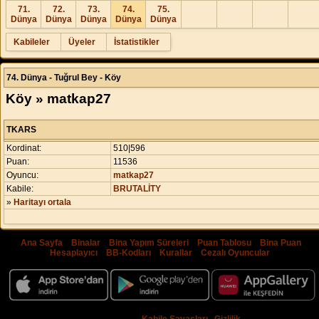
71.
72.
73.
74.
75.
Dünya
Dünya
Dünya
Dünya
Dünya
Kabileler
Üyeler
İstatistikler
74. Dünya - Tuğrul Bey - Köy
Köy » matkap27
TKARS
Kordinat:
510|596
Puan:
11536
Oyuncu:
matkap27
Kabile:
BRUTALİTY
»
Haritayı ortala
Ana Sayfa
|
Binalar
|
Bina Yapım Süreleri
|
Puan Tablosu
|
Bina Puan
Hesaplayıcı
|
BB-Kodları
|
Kurallar
|
Cezalı Oyuncular