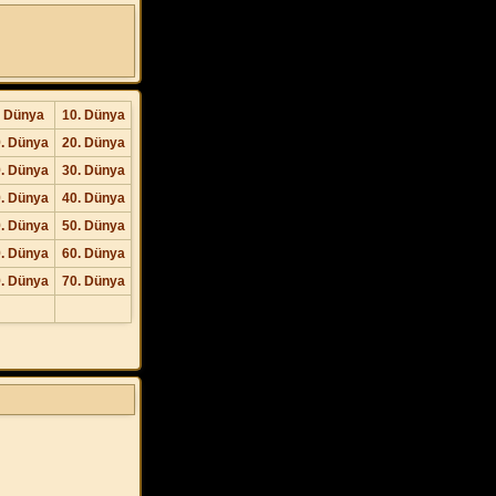
. Dünya
10. Dünya
. Dünya
20. Dünya
. Dünya
30. Dünya
. Dünya
40. Dünya
. Dünya
50. Dünya
. Dünya
60. Dünya
. Dünya
70. Dünya