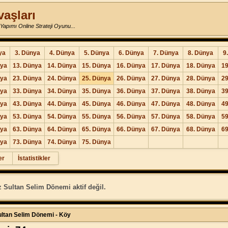
vaşları
Yapımı Online Strateji Oyunu...
ya
3. Dünya
4. Dünya
5. Dünya
6. Dünya
7. Dünya
8. Dünya
9
nya
13. Dünya
14. Dünya
15. Dünya
16. Dünya
17. Dünya
18. Dünya
19
nya
23. Dünya
24. Dünya
25. Dünya
26. Dünya
27. Dünya
28. Dünya
29
nya
33. Dünya
34. Dünya
35. Dünya
36. Dünya
37. Dünya
38. Dünya
39
nya
43. Dünya
44. Dünya
45. Dünya
46. Dünya
47. Dünya
48. Dünya
49
nya
53. Dünya
54. Dünya
55. Dünya
56. Dünya
57. Dünya
58. Dünya
59
nya
63. Dünya
64. Dünya
65. Dünya
66. Dünya
67. Dünya
68. Dünya
69
nya
73. Dünya
74. Dünya
75. Dünya
er
İstatistikler
z Sultan Selim Dönemi aktif değil.
ultan Selim Dönemi - Köy