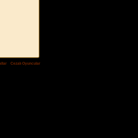
llar
|
Cezalı Oyuncular