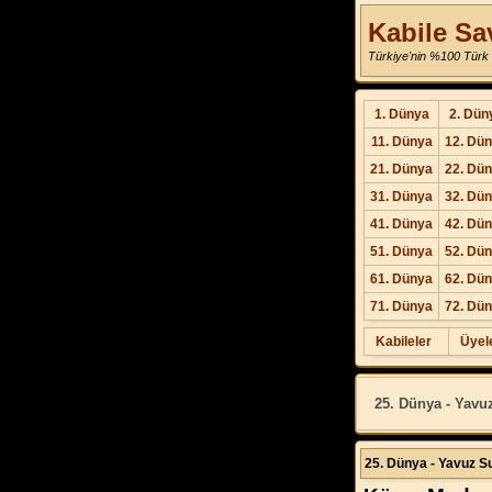
Kabile Sa
Türkiye'nin %100 Türk 
1. Dünya
2. Dün
11. Dünya
12. Dü
21. Dünya
22. Dü
31. Dünya
32. Dü
41. Dünya
42. Dü
51. Dünya
52. Dü
61. Dünya
62. Dü
71. Dünya
72. Dü
Kabileler
Üyel
25. Dünya - Yavu
25. Dünya - Yavuz S