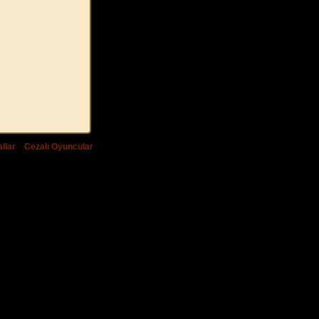
llar
|
Cezalı Oyuncular