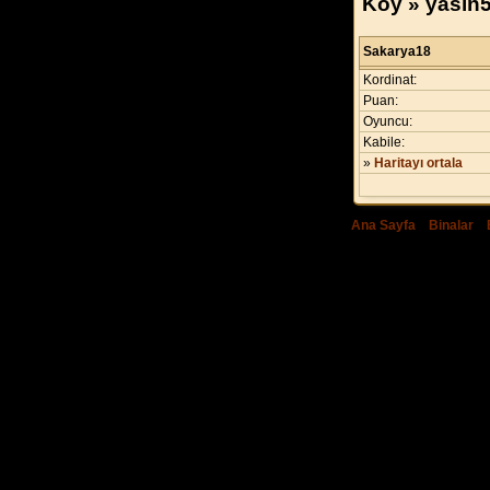
Köy » yasin
Sakarya18
Kordinat:
Puan:
Oyuncu:
Kabile:
»
Haritayı ortala
Ana Sayfa
|
Binalar
|