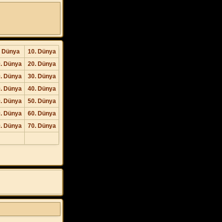
. Dünya
10. Dünya
. Dünya
20. Dünya
. Dünya
30. Dünya
. Dünya
40. Dünya
. Dünya
50. Dünya
. Dünya
60. Dünya
. Dünya
70. Dünya