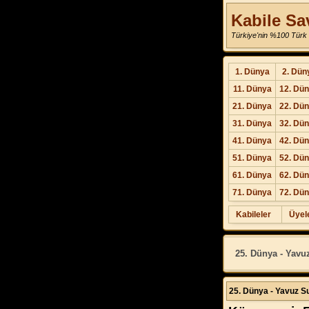
Kabile Sa
Türkiye'nin %100 Türk 
1. Dünya
2. Dün
11. Dünya
12. Dü
21. Dünya
22. Dü
31. Dünya
32. Dü
41. Dünya
42. Dü
51. Dünya
52. Dü
61. Dünya
62. Dü
71. Dünya
72. Dü
Kabileler
Üyel
25. Dünya - Yavu
25. Dünya - Yavuz S