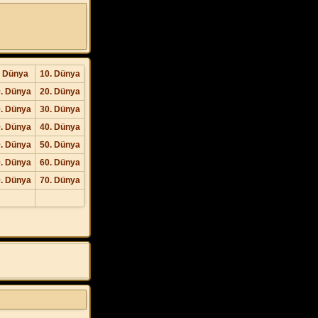
. Dünya
10. Dünya
. Dünya
20. Dünya
. Dünya
30. Dünya
. Dünya
40. Dünya
. Dünya
50. Dünya
. Dünya
60. Dünya
. Dünya
70. Dünya