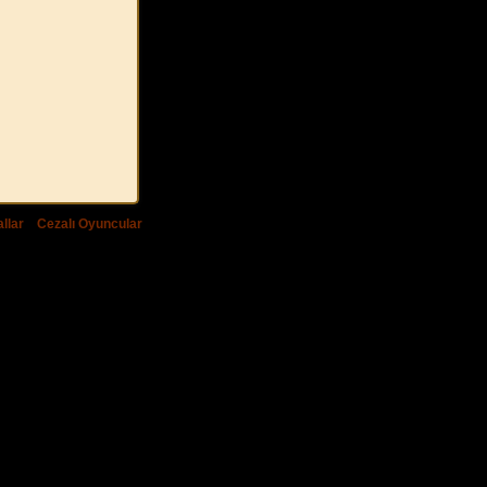
llar
|
Cezalı Oyuncular