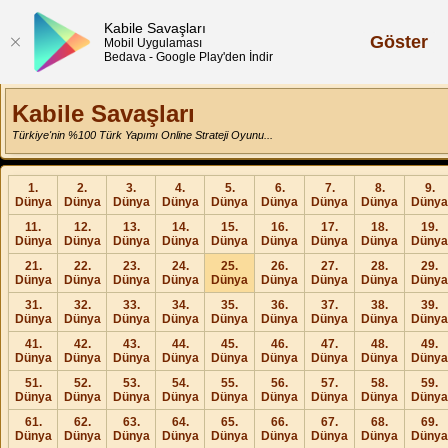
Kabile Savaşları
Göster
Mobil Uygulaması
Bedava - Google Play'den İndir
Kabile Savaşları
Türkiye'nin %100 Türk Yapımı Online Strateji Oyunu...
1.
2.
3.
4.
5.
6.
7.
8.
9.
Dünya
Dünya
Dünya
Dünya
Dünya
Dünya
Dünya
Dünya
Dünya
11.
12.
13.
14.
15.
16.
17.
18.
19.
Dünya
Dünya
Dünya
Dünya
Dünya
Dünya
Dünya
Dünya
Dünya
21.
22.
23.
24.
25.
26.
27.
28.
29.
Dünya
Dünya
Dünya
Dünya
Dünya
Dünya
Dünya
Dünya
Dünya
31.
32.
33.
34.
35.
36.
37.
38.
39.
Dünya
Dünya
Dünya
Dünya
Dünya
Dünya
Dünya
Dünya
Dünya
41.
42.
43.
44.
45.
46.
47.
48.
49.
Dünya
Dünya
Dünya
Dünya
Dünya
Dünya
Dünya
Dünya
Dünya
51.
52.
53.
54.
55.
56.
57.
58.
59.
Dünya
Dünya
Dünya
Dünya
Dünya
Dünya
Dünya
Dünya
Dünya
61.
62.
63.
64.
65.
66.
67.
68.
69.
Dünya
Dünya
Dünya
Dünya
Dünya
Dünya
Dünya
Dünya
Dünya