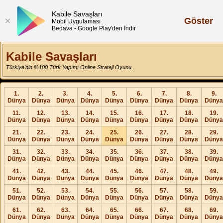
Kabile Savaşları
Göster
Mobil Uygulaması
Bedava - Google Play'den İndir
Kabile Savaşları
Türkiye'nin %100 Türk Yapımı Online Strateji Oyunu...
1.
2.
3.
4.
5.
6.
7.
8.
9.
Dünya
Dünya
Dünya
Dünya
Dünya
Dünya
Dünya
Dünya
Dünya
11.
12.
13.
14.
15.
16.
17.
18.
19.
Dünya
Dünya
Dünya
Dünya
Dünya
Dünya
Dünya
Dünya
Dünya
21.
22.
23.
24.
25.
26.
27.
28.
29.
Dünya
Dünya
Dünya
Dünya
Dünya
Dünya
Dünya
Dünya
Dünya
31.
32.
33.
34.
35.
36.
37.
38.
39.
Dünya
Dünya
Dünya
Dünya
Dünya
Dünya
Dünya
Dünya
Dünya
41.
42.
43.
44.
45.
46.
47.
48.
49.
Dünya
Dünya
Dünya
Dünya
Dünya
Dünya
Dünya
Dünya
Dünya
51.
52.
53.
54.
55.
56.
57.
58.
59.
Dünya
Dünya
Dünya
Dünya
Dünya
Dünya
Dünya
Dünya
Dünya
61.
62.
63.
64.
65.
66.
67.
68.
69.
Dünya
Dünya
Dünya
Dünya
Dünya
Dünya
Dünya
Dünya
Dünya