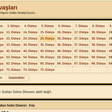
vaşları
Yapımı Online Strateji Oyunu...
ya
3. Dünya
4. Dünya
5. Dünya
6. Dünya
7. Dünya
8. Dünya
9
nya
13. Dünya
14. Dünya
15. Dünya
16. Dünya
17. Dünya
18. Dünya
19
nya
23. Dünya
24. Dünya
25. Dünya
26. Dünya
27. Dünya
28. Dünya
29
nya
33. Dünya
34. Dünya
35. Dünya
36. Dünya
37. Dünya
38. Dünya
39
nya
43. Dünya
44. Dünya
45. Dünya
46. Dünya
47. Dünya
48. Dünya
49
nya
53. Dünya
54. Dünya
55. Dünya
56. Dünya
57. Dünya
58. Dünya
59
nya
63. Dünya
64. Dünya
65. Dünya
66. Dünya
67. Dünya
68. Dünya
69
nya
73. Dünya
74. Dünya
75. Dünya
er
İstatistikler
z Sultan Selim Dönemi aktif değil.
ultan Selim Dönemi - Köy