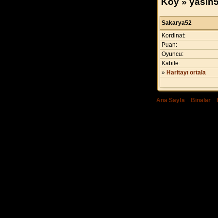
Köy » yasin
Sakarya52
Kordinat:
Puan:
Oyuncu:
Kabile:
»
Haritayı ortala
Ana Sayfa
|
Binalar
|