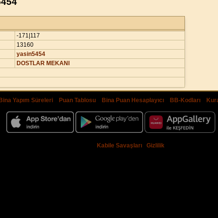
5454
-171|117
13160
yasin5454
DOSTLAR MEKANI
Bina Yapım Süreleri
|
Puan Tablosu
|
Bina Puan Hesaplayıcı
|
BB-Kodları
|
Kura
© 2009 - 2026 -
Kabile Savaşları
|
Gizlilik