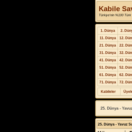
Kabile Sa
Türkiye'nin %100 Türk 
1. Dünya
2. Dün
11. Dünya
12. Dü
21. Dünya
22. Dü
31. Dünya
32. Dü
41. Dünya
42. Dü
51. Dünya
52. Dü
61. Dünya
62. Dü
71. Dünya
72. Dü
Kabileler
Üyel
25. Dünya - Yavu
25. Dünya - Yavuz S