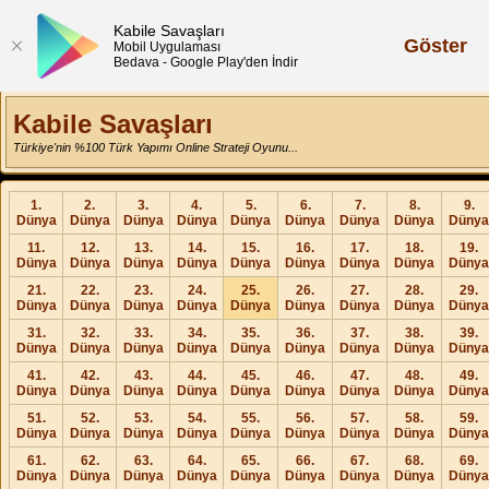
Kabile Savaşları
Göster
Mobil Uygulaması
Bedava - Google Play'den İndir
Kabile Savaşları
Türkiye'nin %100 Türk Yapımı Online Strateji Oyunu...
1.
2.
3.
4.
5.
6.
7.
8.
9.
Dünya
Dünya
Dünya
Dünya
Dünya
Dünya
Dünya
Dünya
Dünya
11.
12.
13.
14.
15.
16.
17.
18.
19.
Dünya
Dünya
Dünya
Dünya
Dünya
Dünya
Dünya
Dünya
Dünya
21.
22.
23.
24.
25.
26.
27.
28.
29.
Dünya
Dünya
Dünya
Dünya
Dünya
Dünya
Dünya
Dünya
Dünya
31.
32.
33.
34.
35.
36.
37.
38.
39.
Dünya
Dünya
Dünya
Dünya
Dünya
Dünya
Dünya
Dünya
Dünya
41.
42.
43.
44.
45.
46.
47.
48.
49.
Dünya
Dünya
Dünya
Dünya
Dünya
Dünya
Dünya
Dünya
Dünya
51.
52.
53.
54.
55.
56.
57.
58.
59.
Dünya
Dünya
Dünya
Dünya
Dünya
Dünya
Dünya
Dünya
Dünya
61.
62.
63.
64.
65.
66.
67.
68.
69.
Dünya
Dünya
Dünya
Dünya
Dünya
Dünya
Dünya
Dünya
Dünya