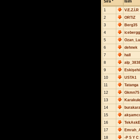
Sıra *
İsim
1
V.E.Z.İ.R
2
ORTiZ
3
Berg35
4
icebergg
5
Ozan_Lu
6
dehnek
7
hall
8
alp_383
9
Eskişehir
10
USTA1
11
Tatanga
12
Gkmn75
13
Karakul
14
burakar
15
akşamcı
16
TekAskE
17
Emrah_
18
-P S Y C