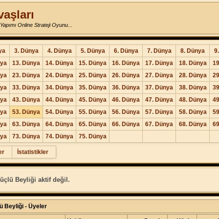
vaşları
Yapımı Online Strateji Oyunu...
ya
3. Dünya
4. Dünya
5. Dünya
6. Dünya
7. Dünya
8. Dünya
9
nya
13. Dünya
14. Dünya
15. Dünya
16. Dünya
17. Dünya
18. Dünya
19
nya
23. Dünya
24. Dünya
25. Dünya
26. Dünya
27. Dünya
28. Dünya
29
nya
33. Dünya
34. Dünya
35. Dünya
36. Dünya
37. Dünya
38. Dünya
39
nya
43. Dünya
44. Dünya
45. Dünya
46. Dünya
47. Dünya
48. Dünya
49
nya
53. Dünya
54. Dünya
55. Dünya
56. Dünya
57. Dünya
58. Dünya
59
nya
63. Dünya
64. Dünya
65. Dünya
66. Dünya
67. Dünya
68. Dünya
69
nya
73. Dünya
74. Dünya
75. Dünya
er
İstatistikler
çlü Beyliği aktif değil.
 Beyliği - Üyeler