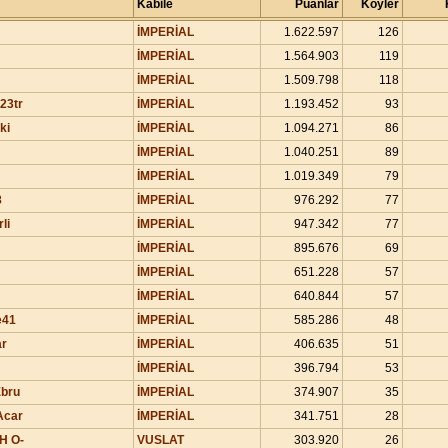
Kabile
Puanlar
Köyler
İMPERİAL
1.622.597
126
İMPERİAL
1.564.903
119
İMPERİAL
1.509.798
118
23tr
İMPERİAL
1.193.452
93
ki
İMPERİAL
1.094.271
86
İMPERİAL
1.040.251
89
İMPERİAL
1.019.349
79
8
İMPERİAL
976.292
77
li
İMPERİAL
947.342
77
İMPERİAL
895.676
69
İMPERİAL
651.228
57
İMPERİAL
640.844
57
e41
İMPERİAL
585.286
48
ar
İMPERİAL
406.635
51
İMPERİAL
396.794
53
bru
İMPERİAL
374.907
35
Acar
İMPERİAL
341.751
28
 H O-
VUSLAT
303.920
26