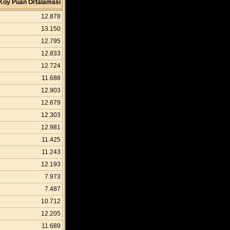
Köy Puan Ortalaması
12.878
13.150
12.795
12.833
12.724
11.688
12.903
12.679
12.303
12.981
11.425
11.243
12.193
7.973
7.487
10.712
12.205
11.689