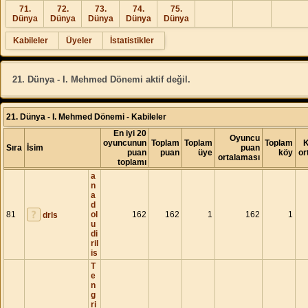
71.
72.
73.
74.
75.
Dünya
Dünya
Dünya
Dünya
Dünya
Kabileler
Üyeler
İstatistikler
21. Dünya - I. Mehmed Dönemi aktif değil.
21. Dünya - I. Mehmed Dönemi - Kabileler
En iyi 20
Oyuncu
oyuncunun
Toplam
Toplam
Toplam
K
Sıra
İsim
puan
puan
puan
üye
köy
or
ortalaması
toplamı
a
n
a
d
81
ol
162
162
1
162
1
drls
u
di
ril
is
T
e
n
g
ri